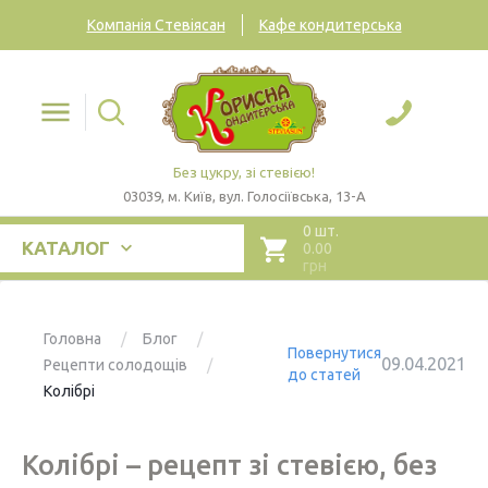
Компанія Стевіясан
Кафе кондитерська
Без цукру, зі стевією!
03039, м. Київ, вул. Голосіївська, 13-А
0 шт.
КАТАЛОГ
0.00
грн
Головна
Блог
Повернутися
09.04.2021
Рецепти солодощів
до статей
Колібрі
Колібрі – рецепт зі стевією, без