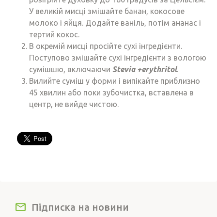
У великій мисці змішайте банан, кокосове
молоко і яйця. Додайте ваніль, потім ананас і
тертий кокос.
В окремій мисці просійте сухі інгредієнти.
Поступово змішайте сухі інгредієнти з вологою
сумішшю, включаючи
Stevia +erythritol
.
Вилийте суміш у форми і випікайте приблизно
45 хвилин або поки зубочистка, вставлена в
центр, не вийде чистою.
Підписка на новини