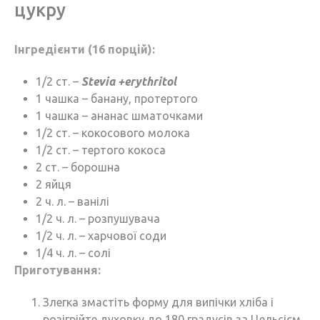
цукру
Інгредієнти
(16 порцій):
1/2 ст. –
Stevia +erythritol
1 чашка – банану, протертого
1 чашка – ананас шматочками
1/2 ст. – кокосового молока
1/2 ст. – тертого кокоса
2 ст. – борошна
2 яйця
2 ч. л. – ванілі
1/2 ч. л. – розпушувача
1/2 ч. л. – харчової соди
1/4 ч. л. – солі
Приготування:
Злегка змастіть форму для випічки хліба і
розігрійте духовку до 180 градусів за Цельсієм.