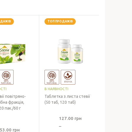
ОДАЖІВ
ТОП ПРОДАЖІВ
СТІ
В НАЯВНОСТІ
вії повітряно-
Таблетка з листа стевії
ібна фракція,
(50 таб, 120 таб)
0 пак./60 г
127.00
грн
–
53.00
грн