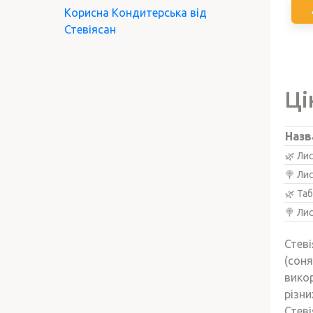
Корисна Кондитерська від
Стевіясан
Ці
Назв
🌿 Лис
🍭 Лис
🌿 Таб
🍭 Лис
Стеві
(соня
викор
різни
Стеві