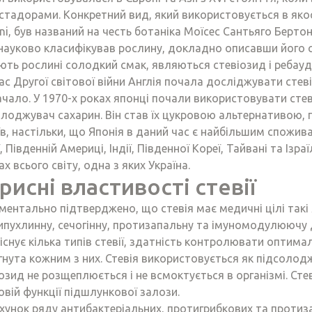
стадорами. Конкретний вид, який використовується в якос
ni, був названий на честь ботаніка Моїсес Сантьяго Бертоні
науково класифікував рослину, докладно описавши його со
ють рослині солодкий смак, являються стевіозид і ребауд
ас Другої світової війни Англія почала досліджувати стев
ачало. У 1970-х роках японці почали використовувати сте
олоджувач сахарин. Він став їх цукровою альтернативою,
в, настільки, що Японія в даний час є найбільшим спожива
, Південній Америці, Індії, Південної Кореї, Тайвані та Ізра
ах всього світу, одна з яких Україна.
рисні властивості стевії
ентально підтверджено, що стевія має медичні цілі такі 
ипухлинну, сечогінну, протизапальну та імуномодулюючу 
 існує кілька типів стевії, здатність контролювати оптима
гнута кожним з них. Стевія використовується як підсолод
озид не розщеплюється і не всмоктується в організмі. Стев
вій функції підшлункової залози.
хунок ряду антибактеріальних, протигрибкових та протиза