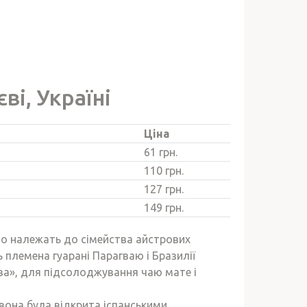
ві, Україні
Ціна
61 грн.
110 грн.
127 грн.
149 грн.
 що належать до сімейства айстрових
 племена гуарані Парагваю і Бразилії
ава», для підсолоджування чаю мате і
 вона була відкрита іспанськими