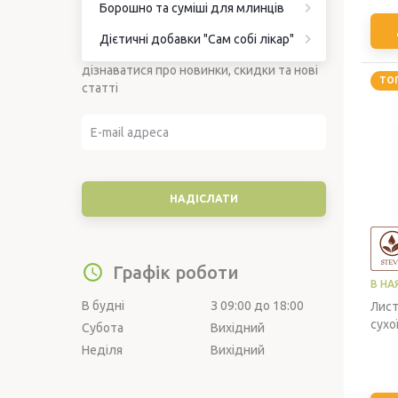
Борошно та суміші для млинців
Підписка на новини
Дієтичні добавки "Сам собі лікар"
Підпишіться на наші новини, щоб
дізнаватися про новинки, скидки та нові
ТО
статті
Графік роботи
В НА
В будні
З 09:00 до 18:00
Лист
сухо
Субота
Вихідний
Неділя
Вихідний