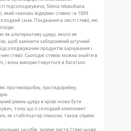
ті підсолоджувача, Stevia rebaudiana
, який «заново відкрив» стевію і в 1899
лодкий смак. Поєднання в листі стевії, які
іозіди.
ію як альтернативу цукру, якого не
вію, щоб замінити заборонений штучний
 підсолоджувачем продуктів харчування і
чем стевії. Сьогодні стевію можна знайти в
їлі, і вона використовується в багатьох
як: протимікробну, протидіарейну,
дію.
льний рівень цукру в крові може бути
жувач, тому що її солодкий компонент
ія, як стабілізатор глюкози, також сприяє
пальних засобів, зелене листя Стевії може