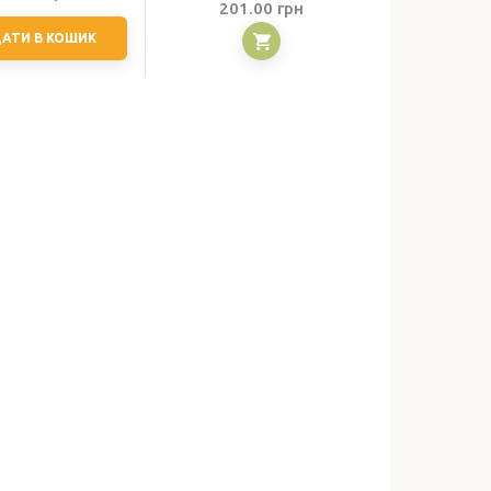
Діапазон
201.00
грн
цін:
АТИ В КОШИК
від
127.00 грн
до
201.00 грн