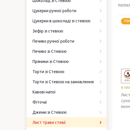
Шоколад зі Стевією
ПОПУ
Цукерки ручної роботи
Цукерки в шоколаді зі стевією
ТО
Зефір зі стевією
Печиво ручної роботи
Печиво зі Стевією
Пряники зі Стевією
Торти зі Стевією
Торти зі Стевією на замовлення
В НА
Кавові напої
Лист
сухо
Фіточаї
екон
Джеми зі Стевією
Лист трави стевії