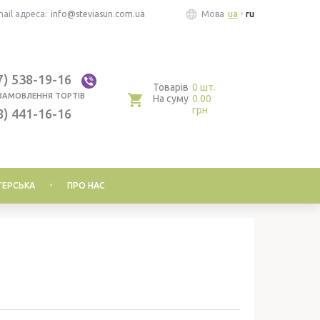
ail адреса:
info@steviasun.com.ua
Мова
ua
ru
7) 538-19-16
Товарів
0 шт.
ЗАМОВЛЕННЯ ТОРТІВ
На суму
0.00
грн
8) 441-16-16
ЕРСЬКА
ПРО НАС