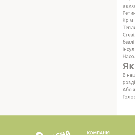
вдих
Рети
Крім 
Тепли
Стеві
безлі
інсул
Насо
Як
В на
розд
Або 
Голос
КОМПАНІЯ