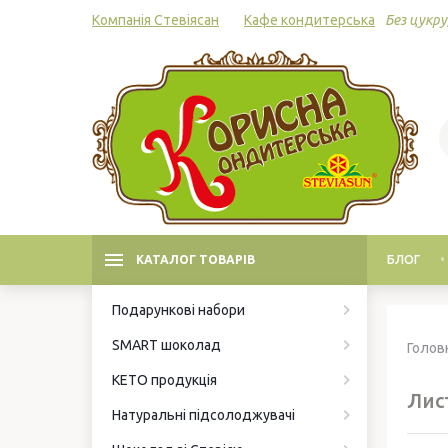
Компанія Стевіясан
Кафе кондитерська
Без цукру,
КАТАЛОГ ТОВАРІВ
БЛОГ
Подарункові набори
SMART шоколад
Голов
КЕТО продукція
Лист
Натуральні підсолоджувачі