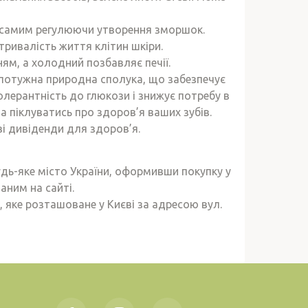
м самим регулюючи утворення зморшок.
тривалість життя клітин шкіри.
ям, а холодний позбавляє печії.
й потужна природна сполука, що забезпечує
олерантність до глюкози і знижує потребу в
а піклуватись про здоров’я ваших зубів.
і дивіденди для здоров’я.
дь-яке місто України, оформивши покупку у
аним на сайті.
 яке розташоване у Києві за адресою вул.