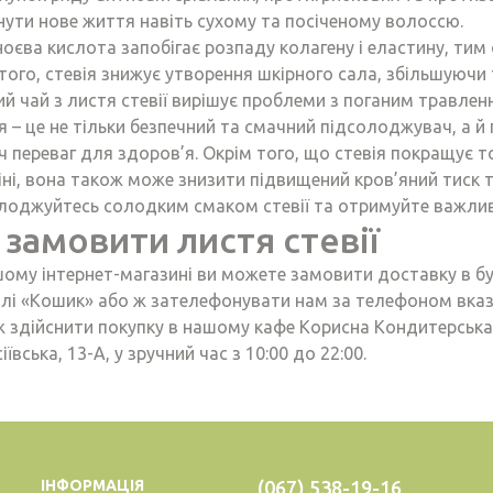
нути нове життя навіть сухому та посіченому волоссю.
ноєва кислота запобігає розпаду колагену і еластину, ти
того, стевія знижує утворення шкірного сала, збільшуючи 
й чай з листя стевії вирішує проблеми з поганим травленн
я – це не тільки безпечний та смачний підсолоджувач, а 
ч переваг для здоров’я. Окрім того, що стевія покращує т
іні, вона також може знизити підвищений кров’яний тиск т
лоджуйтесь солодким смаком стевії та отримуйте важлив
 замовити листя стевії
шому інтернет-магазині ви можете замовити доставку в бу
ілі «Кошик» або ж зателефонувати нам за телефоном вказ
ж здійснити покупку в нашому кафе Корисна Кондитерська,
іївська, 13-А, у зручний час з 10:00 до 22:00.
ІНФОРМАЦІЯ
(067) 538-19-16