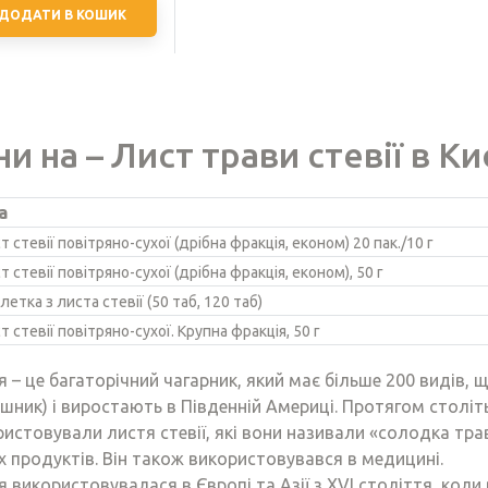
ДОДАТИ В КОШИК
ни на – Лист трави стевії в Киє
а
т стевії повітряно-сухої (дрібна фракція, економ) 20 пак./10 г
т стевії повітряно-сухої (дрібна фракція, економ), 50 г
летка з листа стевії (50 таб, 120 таб)
т стевії повітряно-сухої. Крупна фракція, 50 г
я – це багаторічний чагарник, який має більше 200 видів,
шник) і виростають в Південній Америці. Протягом століть
истовували листя стевії, які вони називали «солодка тр
х продуктів. Він також використовувався в медицині.
я використовувалася в Європі та Азії з XVI століття, коли