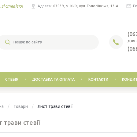
 зі стевією!
Адреса:
03039, м. Київ, вул. Голосіївська, 13-А
Em
(06
ДЛЯ 
(06
СТЕВІЯ
ДОСТАВКА ТА ОПЛАТА
КОНТАКТИ
КОНДИТ
на
Товари
Лист трави стевії
 трави стевії