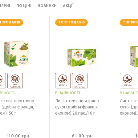
ЛЯРНІ
ПО ЦІНІ
НОВИНКИ
АКЦІЇ
П ПРОДАЖІВ
ТОП ПРОДАЖІВ
ТОП ПР
ЯВНОСТІ
В НАЯВНОСТІ
В НАЯВНО
 стевії повітряно-
Лист стевії повітряно-
Лист сте
ї (дрібна фракція,
сухої (дрібна фракція,
сухої (др
ом), 50 г
економ) 20 пак./10 г
економ) 2
110.00
грн
61.00
грн
1