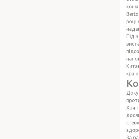
конкі
Berto
році 
нада
Під ч
вист
підс
напої
Китаї
країн
Ко
Докум
прот
Хоч і
дося
стеві
здоро
За ра