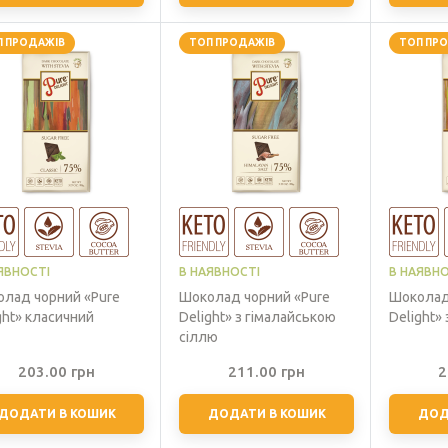
П ПРОДАЖІВ
ТОП ПРОДАЖІВ
ТОП ПР
ЯВНОСТІ
В НАЯВНОСТІ
В НАЯВНО
лад чорний «Pure
Шоколад чорний «Pure
Шоколад
ght» класичний
Delight» з гімалайською
Delight»
сіллю
203.00
грн
211.00
грн
2
ДОДАТИ В КОШИК
ДОДАТИ В КОШИК
ДОД