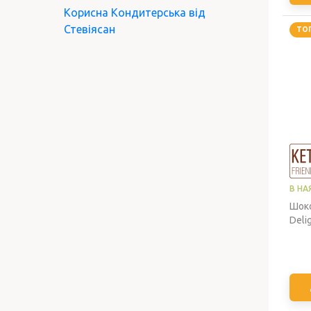
Корисна Кондитерська від
Стевіясан
ТО
В НА
Шоко
Deli