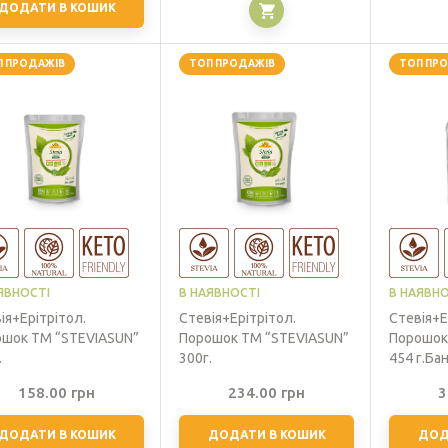
цін:
ДОДАТИ В КОШИК
від
101.00 грн
П ПРОДАЖІВ
ТОП ПРОДАЖІВ
ТОП ПР
до
1,004.00 грн
ЯВНОСТІ
В НАЯВНОСТІ
В НАЯВНО
ія+Ерітрітол.
Стевія+Ерітрітол.
Стевія+Е
шок ТМ “STEVIASUN”
Порошок ТМ “STEVIASUN”
Порошок
.
300г.
454 г.Ба
158.00
грн
234.00
грн
3
ДОДАТИ В КОШИК
ДОДАТИ В КОШИК
ДОД