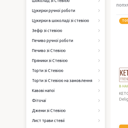
Шоколад зі Стевією
ПОПУ
Цукерки ручної роботи
Цукерки в шоколаді зі стевією
ТО
Зефір зі стевією
Печиво ручної роботи
Печиво зі Стевією
Пряники зі Стевією
Торти зі Стевією
Торти зі Стевією на замовлення
В НА
Кавові напої
КЕТО
Delig
Фіточаї
Джеми зі Стевією
Лист трави стевії