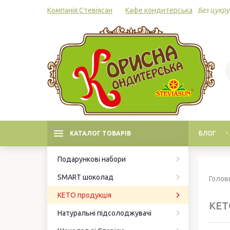
Компанія Стевіясан
Кафе кондитерська
Без цукру,
КАТАЛОГ ТОВАРІВ
БЛОГ
Подарункові набори
SMART шоколад
Голов
КЕТО продукція
КЕТ
Натуральні підсолоджувачі