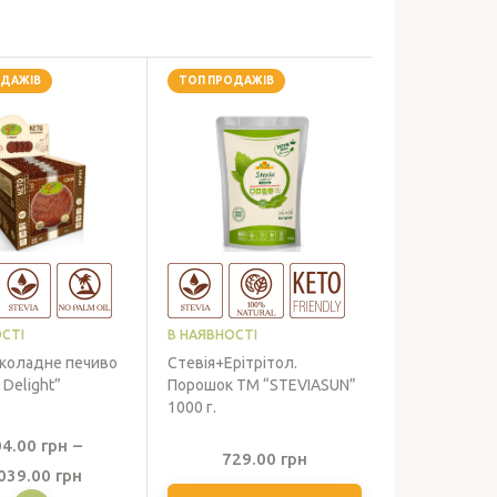
ОДАЖІВ
ТОП ПРОДАЖІВ
СТІ
В НАЯВНОСТІ
коладне печиво
Стевія+Ерітрітол.
 Delight”
Порошок ТМ “STEVIASUN”
1000 г.
04.00
грн
–
729.00
грн
Діапазон
039.00
грн