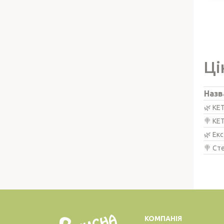
Ці
Назв
🌿 КЕ
🍭 КЕ
🌿 Ек
🍭 Ст
КОМПАНІЯ