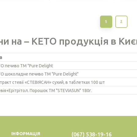
1
2
ни на – КЕТО продукція в Києв
а
ТО печиво ТМ "Pure Delight
ТО шоколадне печиво ТМ "Pure Delight"
стракт стевії «СТЕВІЯСАН» сухий, в таблетках 100 шт
евія+Ерітрітол. Порошок ТМ "STEVIASUN" 180г.
ІНФОРМАЦІЯ
(067) 538-19-16