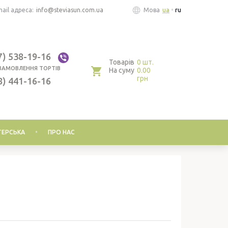
ail адреса:
info@steviasun.com.ua
Мова
ua
ru
7) 538-19-16
Товарів
0 шт.
ЗАМОВЛЕННЯ ТОРТІВ
На суму
0.00
грн
8) 441-16-16
ЕРСЬКА
ПРО НАС