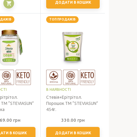
цін:
ДОДАТИ В КОШИК
від
104.00 грн
ОДАЖІВ
ТОП ПРОДАЖІВ
до
1,039.00 грн
СТІ
В НАЯВНОСТІ
рітрітол.
Стевія+Ерітрітол.
 ТМ “STEVIASUN”
Порошок ТМ “STEVIASUN”
нка
454г.
69.00
грн
330.00
грн
АТИ В КОШИК
ДОДАТИ В КОШИК