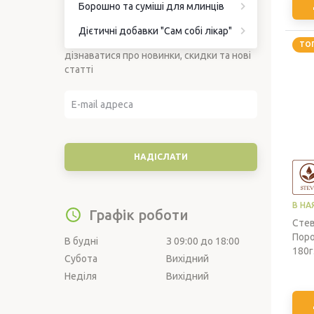
Борошно та суміші для млинців
Підписка на новини
Дієтичні добавки "Сам собі лікар"
Підпишіться на наші новини, щоб
ТО
дізнаватися про новинки, скидки та нові
статті
В НА
Графік роботи
Стев
Поро
В будні
З 09:00 до 18:00
180г
Субота
Вихідний
Неділя
Вихідний