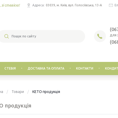
 зі стевією!
Адреса:
03039, м. Київ, вул. Голосіївська, 13-А
Em
(06
ДЛЯ 
(06
СТЕВІЯ
ДОСТАВКА ТА ОПЛАТА
КОНТАКТИ
КОНДИТ
на
Товари
КЕТО продукція
О продукція