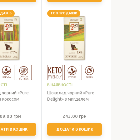
ОДАЖІВ
ТОП ПРОДАЖІВ
СТІ
В НАЯВНОСТІ
 чорний «Pure
Шоколад чорний «Pure
 з кокосом
Delight» з мигдалем
09.00
грн
243.00
грн
АТИ В КОШИК
ДОДАТИ В КОШИК