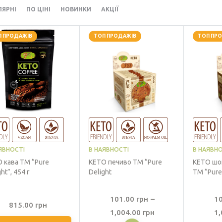
ЛЯРНІ
ПО ЦІНІ
НОВИНКИ
АКЦІЇ
П ПРОДАЖІВ
ТОП ПРОДАЖІВ
ТОП ПР
ЯВНОСТІ
В НАЯВНОСТІ
В НАЯВНО
 кава ТМ “Pure
КЕТО печиво ТМ “Pure
КЕТО шо
ht”, 454 г
Delight
ТМ “Pure
101.00
грн
–
1
815.00
грн
Діапазон
1,004.00
грн
1,