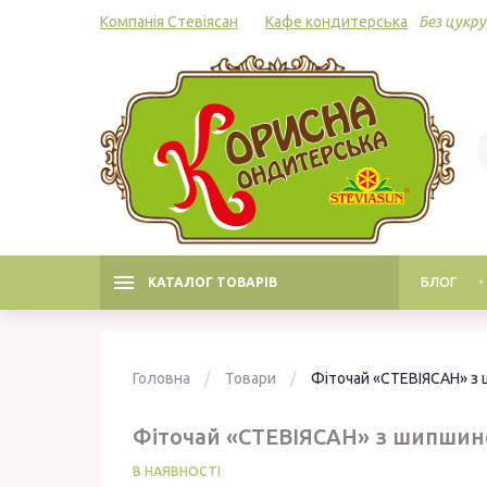
Компанія Стевіясан
Кафе кондитерська
Без цукру,
КАТАЛОГ ТОВАРІВ
БЛОГ
Головна
Товари
Фіточай «СТЕВІЯСАН» з
Фіточай «СТЕВІЯСАН» з шипши
В НАЯВНОСТІ