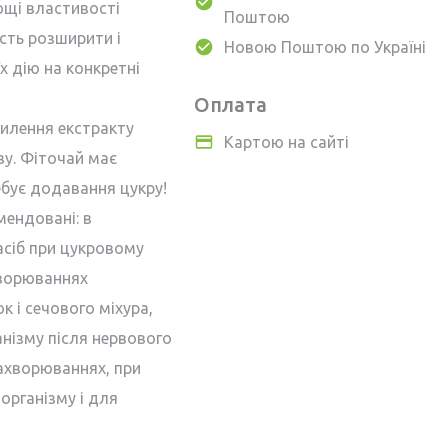
ющі властивості
Поштою
сть розширити і
Новою Поштою по Україні
х дію на конкретні
Оплата
пилення екстракту
Картою на сайті
ову. Фіточай має
ебує додавання цукру!
мендовані: в
засіб при цукровому
ахворюваннях
к і сечового міхура,
нізму після нервового
захворюваннях, при
організму і для