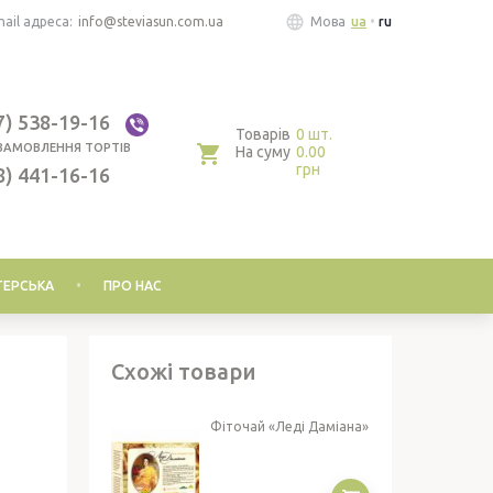
ail адреса:
info@steviasun.com.ua
Мова
ua
ru
7) 538-19-16
Товарів
0 шт.
ЗАМОВЛЕННЯ ТОРТІВ
На суму
0.00
грн
8) 441-16-16
ЕРСЬКА
ПРО НАС
Схожі товари
Фіточай «Леді Даміана»