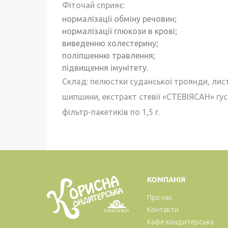
Фіточай сприяє:
нормалізації обміну речовин;
нормалізації глюкози в крові;
виведенню холестерину;
поліпшенню травлення;
підвищення імунітету.
Склад: пелюстки суданської троянди, лист
шипшини, екстракт стевії «СТЕВІЯСАН» гус
фільтр-пакетиків по 1,5 г.
КОМПАНІЯ
Про нас
Контакти
Кафе кондитерська