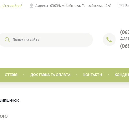
 зі стевією!
Адреса:
03039, м. Київ, вул. Голосіївська, 13-А
Em
(06
ДЛЯ 
(06
СТЕВІЯ
ДОСТАВКА ТА ОПЛАТА
КОНТАКТИ
КОНДИТ
 шипшиною
ною