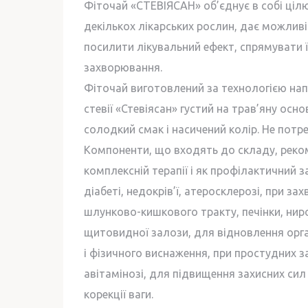
Фіточай «CТЕВІЯСАН» об’єднує в собі ціл
декількох лікарських рослин, дає можливі
посилити лікувальний ефект, спрямувати ї
захворювання.
Фіточай виготовлений за технологією на
стевії «Стевіясан» густий на трав’яну осн
солодкий смак і насичений колір. Не потр
Компоненти, що входять до складу, реко
комплексній терапії і як профілактичний 
діабеті, недокрів’ї, атеросклерозі, при з
шлунково-кишкового тракту, печінки, ниро
щитовидної залози, для відновлення орга
і фізичного виснаження, при простудних 
авітамінозі, для підвищення захисних сил 
корекції ваги.