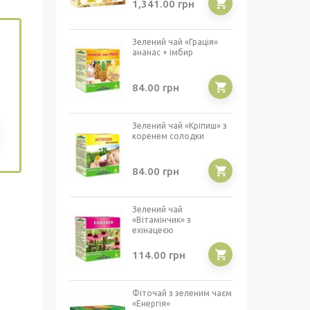
1,341.00
грн
Зелений чай «Грація»
ананас + імбир
84.00
грн
Зелений чай «Кріпиш» з
коренем солодки
84.00
грн
Зелений чай
«Вітамінчик» з
ехінацеєю
114.00
грн
Фіточай з зеленим чаєм
«Енергія»