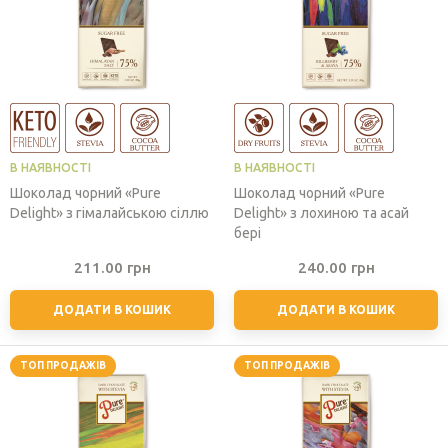
В НАЯВНОСТІ
В НАЯВНОСТІ
Шоколад чорний «Pure
Шоколад чорний «Pure
Delight» з гімалайською сіллю
Delight» з лохиною та асай
бері
211.00
грн
240.00
грн
ДОДАТИ В КОШИК
ДОДАТИ В КОШИК
ТОП ПРОДАЖІВ
ТОП ПРОДАЖІВ