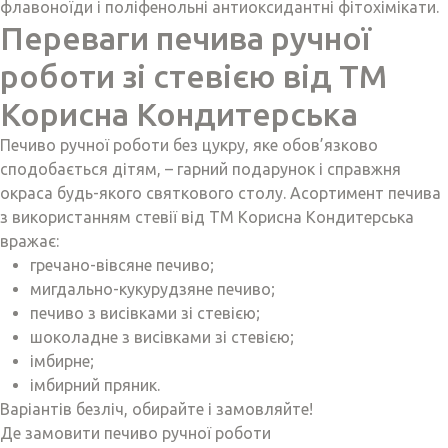
флавоноїди і поліфенольні антиоксидантні фітохімікати.
Переваги печива ручної
роботи зі стевією від ТМ
Корисна Кондитерська
Печиво ручної роботи без цукру, яке обов’язково
сподобається дітям, – гарний подарунок і справжня
окраса будь-якого святкового столу. Асортимент печива
з використанням стевії від ТМ Корисна Кондитерська
вражає:
гречано-вівсяне печиво;
мигдально-кукурудзяне печиво;
печиво з висівками зі стевією;
шоколадне з висівками зі стевією;
імбирне;
імбирний пряник.
Варіантів безліч, обирайте і замовляйте!
Де замовити печиво ручної роботи