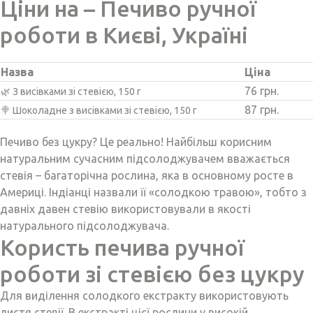
Ціни на – Печиво ручної
роботи в Києві, Україні
Назва
Ціна
76 грн.
🌿 З висівками зі стевією, 150 г
87 грн.
🍭 Шоколадне з висівками зі стевією, 150 г
Печиво без цукру? Це реально! Найбільш корисним
натуральним сучасним підсолоджувачем вважається
стевія – багаторічна рослина, яка в основному росте в
Америці. Індіанці назвали її «солодкою травою», тобто з
давніх давен стевію використовували в якості
натурального підсолоджувача.
Користь печива ручної
роботи зі стевією без цукру
Для виділення солодкого екстракту використовують
листя стевії. В екстракті цієї рослини у високій