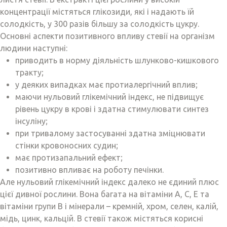
концентрації містяться глікозиди, які і надають їй
солодкість, у 300 разів більшу за солодкість цукру.
Основні аспекти позитивного впливу стевії на організм
людини наступні:
приводить в норму діяльність шлунково-кишкового
тракту;
у деяких випадках має протиалергічний вплив;
маючи нульовий глікемічний індекс, не підвищує
рівень цукру в крові і здатна стимулювати синтез
інсуліну;
при тривалому застосуванні здатна зміцнювати
стінки кровоносних судин;
має протизапальний ефект;
позитивно впливає на роботу печінки.
Але нульовий глікемічний індекс далеко не єдиний плюс
цієї дивної рослини. Вона багата на вітаміни А, С, Е та
вітаміни групи В і мінерали – кремній, хром, селен, калій,
мідь, цинк, кальцій. В стевії також містяться корисні