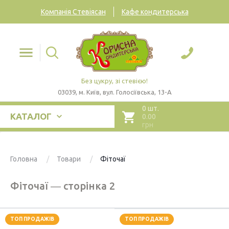
Компанія Стевіясан
Кафе кондитерська
Без цукру, зі стевією!
03039, м. Київ, вул. Голосіївська, 13-А
0 шт.
КАТАЛОГ
0.00
грн
Головна
Товари
Фіточаї
Фіточаї ― сторінка 2
ТОП ПРОДАЖІВ
ТОП ПРОДАЖІВ