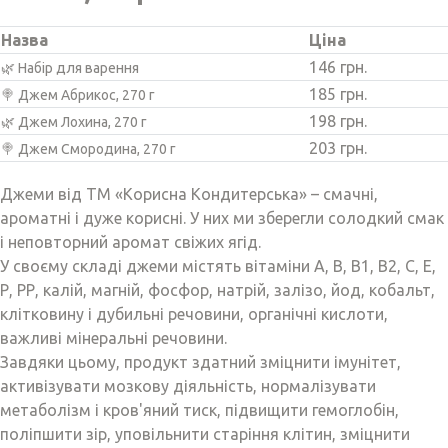
Назва
Ціна
146 грн.
🌿 Набір для варення
185 грн.
🍭 Джем Абрикос, 270 г
198 грн.
🌿 Джем Лохина, 270 г
203 грн.
🍭 Джем Смородина, 270 г
Джеми від ТМ «Корисна Кондитерська» – смачні,
ароматні і дуже корисні. У них ми зберегли солодкий смак
і неповторний аромат свіжих ягід.
У своєму складі джеми містять вітаміни А, В, В1, В2, С, Е,
Р, РР, калій, магній, фосфор, натрій, залізо, йод, кобальт,
клітковину і дубильні речовини, органічні кислоти,
важливі мінеральні речовини.
Завдяки цьому, продукт здатний зміцнити імунітет,
активізувати мозкову діяльність, нормалізувати
метаболізм і кров'яний тиск, підвищити гемоглобін,
поліпшити зір, уповільнити старіння клітин, зміцнити