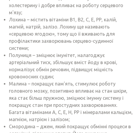
холестерину і добре впливає на роботу серцевого
м'язу;
Лохина – містить вітаміни В1, В2, С, Е, РР, калій,
магній, натрій, залізо. Лохину ще називають
«серцевою ягодою», тому що її вживають для
профілактики захворювань серцево-судинної
системи;
Полуниця – зміцнює імунітет, налагоджує
артеріальний тиск, збільшує вміст йоду в крові,
нормалізує обмін речовин, підвищує міцність
кровоносних судин;
Малина – покращує пам'ять, стимулює роботу
головного мозку, позитивно впливає на стан шкіри,
яка стає більш пружною, зміцнює імунну систему і
покращує стан при простудних захворюваннях.
Багата вітамінами А, С, Е, Н, РР і мінералами кальцієм,
магнієм, натрієм і залізом;
Смородина – джем, який покращує обмінні процеси в