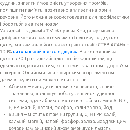
судини, знизити ймовірність утворення тромбів,
поліпшити пам'ять, позитивно впливати на обмін
речовин. Його можна використовувати для профілактики
і боротьби з авітамінозом.
Унікальність джемів ТМ «Корисна Кондитерська» в
добірних ягодах, великому вмісті пектину і відсутності
цукру, ми замінили його на екстракт стевії «СТЕВІАСАН» –
100%
натуральний підсолоджувач
. Він солодший за
цукор в 300 раз, але абсолютно безкалорійний, що
ідеально підходить тим, хто стежить за своїм здоров'ям
і фігурою. Ознайомитися з широким асортиментом
джемів і купити ви можете у нас на сайті.
Абрикос – виводить шлаки з кишечника, сприяє
травленню, поліпшує роботу серцево-судинної
системи, адже абрикос містить в собі вітаміни А, В, С,
Е, РР, магній, натрій, фосфор, калій залізо, йод;
Вишня – містить вітаміни групи В, С, Н і РР, калій,
кальцій, магній, натрій, фосфор, залізо. Завдяки цим
речовинам вишневий джем зменшує кількість