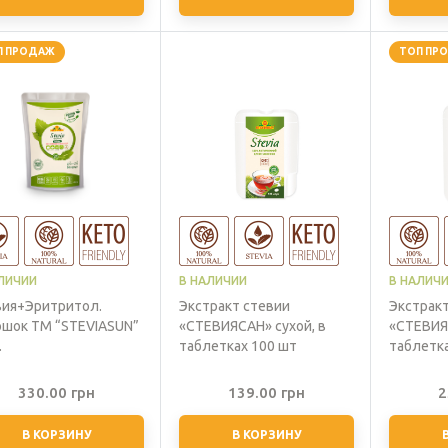
П ПРОДАЖ
ТОП ПР
ЛИЧИИ
В НАЛИЧИИ
В НАЛИЧ
вия+Эритритол.
Экстракт стевии
Экстрак
шок ТМ “STEVIASUN”
«СТЕВИЯСАН» сухой, в
«СТЕВИЯС
.
таблетках 100 шт
таблетка
330.00
грн
139.00
грн
2
В КОРЗИНУ
В КОРЗИНУ