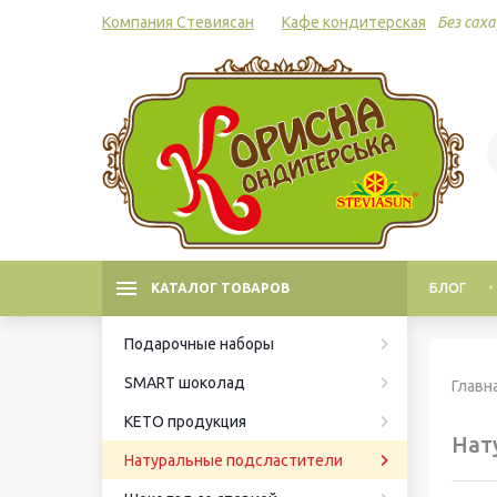
Компания Стевиясан
Кафе кондитерская
Без саха
КАТАЛОГ ТОВАРОВ
БЛОГ
Подарочные наборы
SMART шоколад
Главн
КЕТО продукция
Нат
Натуральные подсластители