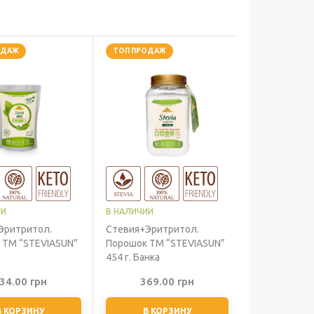
ОДАЖ
ТОП ПРОДАЖ
ИИ
В НАЛИЧИИ
Эритритол.
Стевия+Эритритол.
 ТМ “STEVIASUN”
Порошок ТМ “STEVIASUN”
454 г. Банка
34.00
грн
369.00
грн
В КОРЗИНУ
В КОРЗИНУ