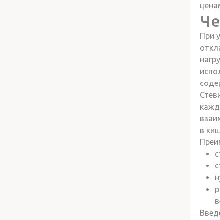
цена
Че
При 
откл
нагр
испо
соде
Стеви
кажд
взаи
в киш
Преи
с
с
н
р
в
Введ