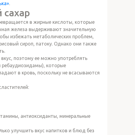
ька»
.
 сахар
ревращается в жирные кислоты, которые
очная железа выдерживают значительную
тобы избежать метаболических проблем,
исовый сироп, патоку. Однако они также
ть.
а вкус, поэтому ее можно употреблять
и ребаудиозидамы), которые
адают в кровь, поскольку не всасываются
ластителей:
итамины, антиоксиданты, минеральные
лько улучшить вкус напитков и блюд без