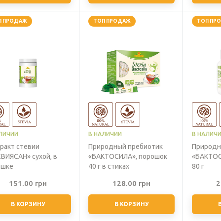
П ПРОДАЖ
ТОП ПРОДАЖ
ТОП ПР
ЛИЧИИ
В НАЛИЧИИ
В НАЛИЧ
ракт стевии
Природный пребиотик
Природн
ВИЯСАН» сухой, в
«БАКТОСИЛА», порошок
«БАКТОС
ошке
40 г в стиках
80 г
151.00
грн
128.00
грн
2
В КОРЗИНУ
В КОРЗИНУ