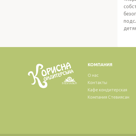
собс
безо
подс
детя
КОМПАНИЯ
О нас
Контакты
Кафе кондитерская
Компания Стевиясан