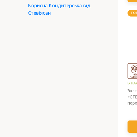
Корисна Кондитерська від
Стевіясан
ТО
В НА
Экст
«СТЕ
пор