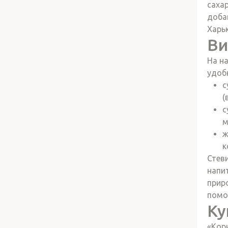
саха
доба
Харьк
Ви
На н
удоб
с
(
с
м
ж
к
Стев
напи
прир
помо
Ку
«Кор