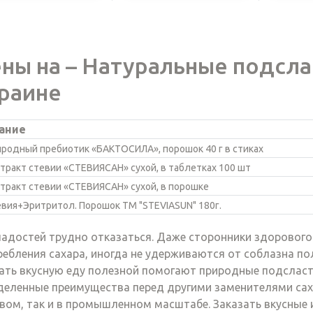
ны на – Натуральные подсла
раине
ание
иродный пребиотик «БАКТОСИЛА», порошок 40 г в стиках
стракт стевии «СТЕВИЯСАН» сухой, в таблетках 100 шт
стракт стевии «СТЕВИЯСАН» сухой, в порошке
евия+Эритритол. Порошок ТМ "STEVIASUN" 180г.
ладостей трудно отказаться. Даже сторонники здорового
ребления сахара, иногда не удерживаются от соблазна п
ать вкусную еду полезной помогают природные подсласти
деленные преимущества перед другими заменителями саха
вом, так и в промышленном масштабе. Заказать вкусные 