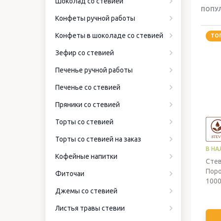
Шоколад со стевией
ПОПУ
Конфеты ручной работы
Конфеты в шоколаде со стевией
ТО
Зефир со стевией
Печенье ручной работы
Печенье со стевией
Пряники со стевией
Торты со стевией
Торты со стевией на заказ
В НА
Кофейные напитки
Сте
Поро
Фиточаи
1000
Джемы со стевией
Листья травы стевии