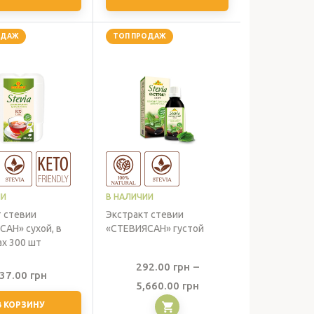
ОДАЖ
ТОП ПРОДАЖ
ИИ
В НАЛИЧИИ
т стевии
Экстракт стевии
АН» сухой, в
«СТЕВИЯСАН» густой
х 300 шт
292.00
грн
–
37.00
грн
Диапазон
5,660.00
грн
цен:
В КОРЗИНУ