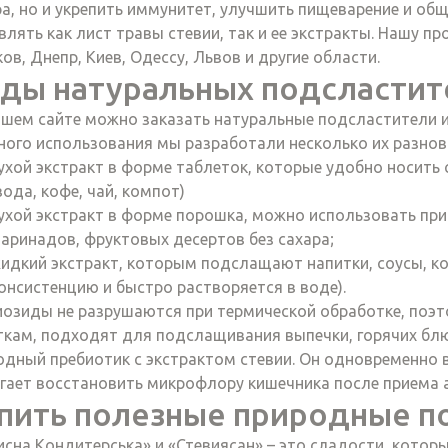
ра, но и укрепить иммунитет, улучшить пищеварение и общ
влять как лист травы стевии, так и ее экстракты. Нашу п
ов, Днепр, Киев, Одессу, Львов и другие области.
ды натуральных подсластите
ашем сайте можно заказать натуральные подсластители и
ного использования мы разработали несколько их разнов
ухой экстракт в форме таблеток, которые удобно носить 
вода, кофе, чай, компот)
ухой экстракт в форме порошка, можно использовать при
аринадов, фруктовых десертов без сахара;
идкий экстракт, которым подслащают напитки, соусы, ко
онсистенцию и быстро растворяется в воде).
иозиды не разрушаются при термической обработке, поэт
ткам, подходят для подслащивания выпечки, горячих блю
одный пребиотик с экстрактом стевии. Он одновременно 
гает восстановить микрофлору кишечника после приема 
пить полезные природные п
исна Кондитерська» и «Стевиясан» – это сладости, котор