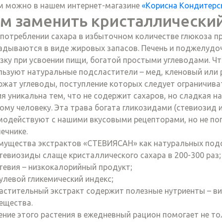
м можно в нашем интернет-магазине
«Корисна Кондитерс
м заменить кристаллический
употреблении сахара в избыточном количестве глюкоза п
адываются в виде жировых запасов. Печень и поджелуд
узку при усвоении пищи, богатой простыми углеводами. Ч
льзуют натуральные подсластители – мед, кленовый или р
ржат углеводы, поступление которых следует ограничива
я уникальна тем, что не содержит сахаров, но сладкая н
ому человеку. Эта трава богата гликозидами (стевиозид 
модействуют с нашими вкусовыми рецепторами, но не поп
ечнике.
мущества экстрактов «СТЕВИЯСАН» как натуральных подс
тевиозиды слаще кристаллического сахара в 200-300 раз;
тевия – низкокалорийный продукт;
улевой гликемический индекс;
астительный экстракт содержит полезные нутриенты – в
ещества.
ение этого растения в ежедневный рацион помогает не то