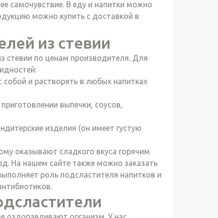
ее самочувствие. В еду и напитки можно
родукцию можно купить с доставкой в
лей из стевии
з стевии по ценам производителя. Для
идностей:
с собой и растворять в любых напитках
 приготовлении выпечки, соусов,
ндитерские изделия (он имеет густую
ому оказывают сладкого вкуса горячим
д. На нашем сайте также можно заказать
выполняет роль подсластителя напитков и
антибиотиков.
одсластители
ые оздоравливают организм. У нас