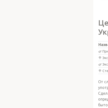
Це
Ук
Назв
🌿 Пр
🍭 Эк
🌿 Эк
🍭 Ст
От с
упот
Сдел
опре
быто