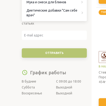
Мука и смеси для блинов
Подписка на новости
Диетические добавки "Сам себе
ТО
Подпишитесь на наши новости, чтобы
врач"
узнавать о новинках, скидках и новых
статьях
В НА
График работы
Сте
Поро
В будние
С 09:00 до 18:00
454г
Суббота
Выходной
Воскресенье
Выходной