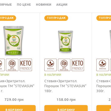
ЛЯРНЫЕ
ПО ЦЕНЕ
НОВИНКИ
АКЦИИ
П ПРОДАЖ
ТОП ПРОДАЖ
ТОП ПР
ЛИЧИИ
В НАЛИЧИИ
В НАЛИЧ
вия+Эритритол.
Стевия+Эритритол.
Стевия+
шок ТМ “STEVIASUN”
Порошок ТМ “STEVIASUN”
Порошок
 г.
180г.
300г.
729.00
грн
158.00
грн
2
В КОРЗИНУ
В КОРЗИНУ